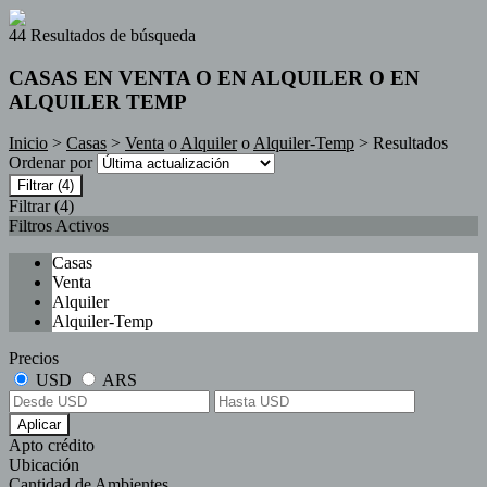
44 Resultados de búsqueda
CASAS EN VENTA O EN ALQUILER O EN
ALQUILER TEMP
Inicio
>
Casas
>
Venta
o
Alquiler
o
Alquiler-Temp
> Resultados
Ordenar por
Filtrar
(4)
Filtrar
(4)
Filtros Activos
Casas
Venta
Alquiler
Alquiler-Temp
Precios
USD
ARS
Aplicar
Apto crédito
Ubicación
Cantidad de Ambientes