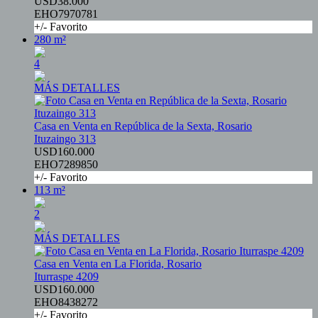
USD38.000
EHO7970781
+/- Favorito
280 m²
4
MÁS DETALLES
Casa en Venta en República de la Sexta, Rosario
Ituzaingo 313
USD160.000
EHO7289850
+/- Favorito
113 m²
2
MÁS DETALLES
Casa en Venta en La Florida, Rosario
Iturraspe 4209
USD160.000
EHO8438272
+/- Favorito