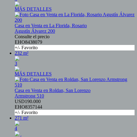
MÁS DETALLES
Casa en Venta en La Florida, Rosario
Agustín Álvarez 200
Consulte el precio
EHO8438079
+/- Favorito
232 m²
3
MÁS DETALLES
Casa en Venta en Roldan, San Lorenzo
Armstrong 510
USD190.000
EHO8357144
+/- Favorito
271 m²
4